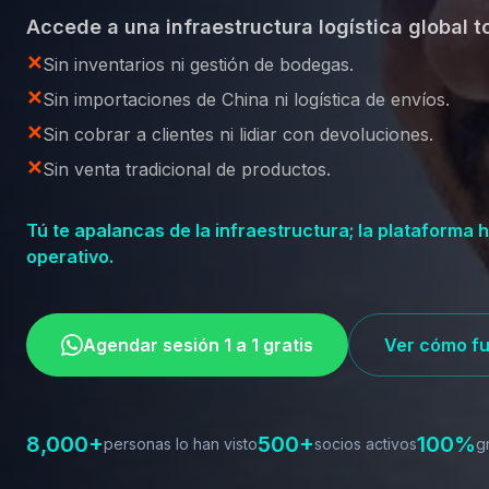
Accede a una infraestructura logística global t
✕
Sin inventarios ni gestión de bodegas.
✕
Sin importaciones de China ni logística de envíos.
✕
Sin cobrar a clientes ni lidiar con devoluciones.
✕
Sin venta tradicional de productos.
Tú te apalancas de la infraestructura; la plataforma h
operativo.
Agendar sesión 1 a 1 gratis
Ver cómo f
8,000+
500+
100%
personas lo han visto
socios activos
g